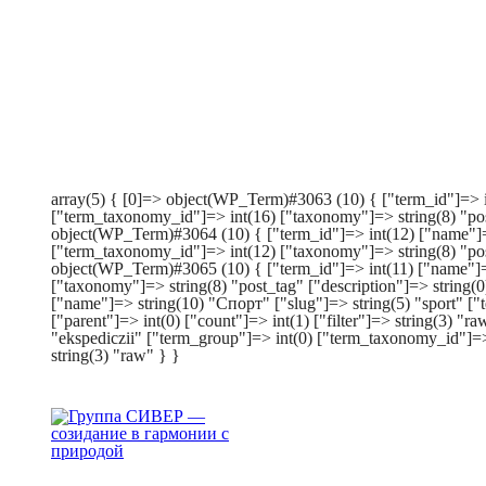
array(5) { [0]=> object(WP_Term)#3063 (10) { ["term_id"]=> i
["term_taxonomy_id"]=> int(16) ["taxonomy"]=> string(8) "post_
object(WP_Term)#3064 (10) { ["term_id"]=> int(12) ["name"]=
["term_taxonomy_id"]=> int(12) ["taxonomy"]=> string(8) "post_
object(WP_Term)#3065 (10) { ["term_id"]=> int(11) ["name"]=>
["taxonomy"]=> string(8) "post_tag" ["description"]=> string(0
["name"]=> string(10) "Спорт" ["slug"]=> string(5) "sport" ["
["parent"]=> int(0) ["count"]=> int(1) ["filter"]=> string(3)
"ekspediczii" ["term_group"]=> int(0) ["term_taxonomy_id"]=> i
string(3) "raw" } }