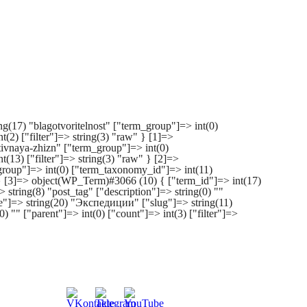
(17) "blagotvoritelnost" ["term_group"]=> int(0)
(2) ["filter"]=> string(3) "raw" } [1]=>
ivnaya-zhizn" ["term_group"]=> int(0)
(13) ["filter"]=> string(3) "raw" } [2]=>
group"]=> int(0) ["term_taxonomy_id"]=> int(11)
w" } [3]=> object(WP_Term)#3066 (10) { ["term_id"]=> int(17)
tring(8) "post_tag" ["description"]=> string(0) ""
me"]=> string(20) "Экспедиции" ["slug"]=> string(11)
 "" ["parent"]=> int(0) ["count"]=> int(3) ["filter"]=>
Мы всегда на связи: