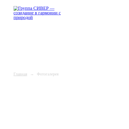
Группа "СИВЕР" — созидан
в гармонии с природой
Клиентам
Инновации и развитие
Инвесторам
Карьера
П
Главная
→
Фотогалерея
Фотогалерея