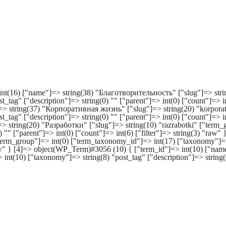
nt(16) ["name"]=> string(38) "Благотворительность" ["slug"]=> string
tag" ["description"]=> string(0) "" ["parent"]=> int(0) ["count"]=> int
> string(37) "Корпоративная жизнь" ["slug"]=> string(20) "korporat
tag" ["description"]=> string(0) "" ["parent"]=> int(0) ["count"]=> int
 string(20) "Разработки" ["slug"]=> string(10) "razrabotki" ["term_
) "" ["parent"]=> int(0) ["count"]=> int(6) ["filter"]=> string(3) "ra
term_group"]=> int(0) ["term_taxonomy_id"]=> int(17) ["taxonomy"]=> s
 "raw" } [4]=> object(WP_Term)#3056 (10) { ["term_id"]=> int(10) ["na
nt(10) ["taxonomy"]=> string(8) "post_tag" ["description"]=> string(0)
Главная
Карьера
Клиентам
Пресс-центр