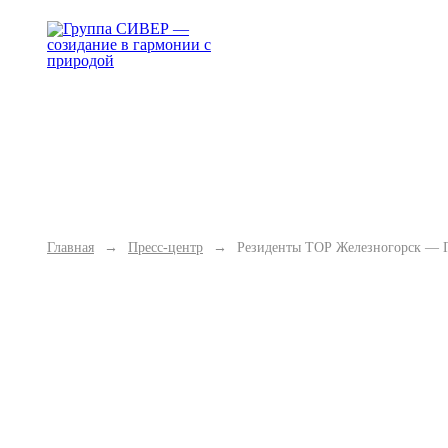
Группа "СИВЕР" — созидан
в гармонии с природой
Клиентам
Инновации и развитие
Инвесторам
Карьера
П
Главная
→
Пресс-центр
→
Резиденты ТОР Железногорск — Г