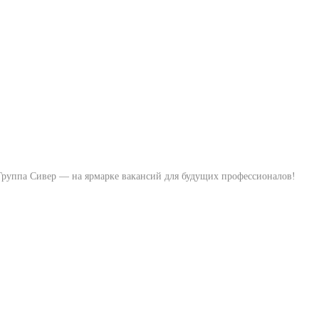
ие
ресс-центр
Поставщикам
Контакты
руппа Сивер — на ярмарке вакансий для будущих профессионалов!