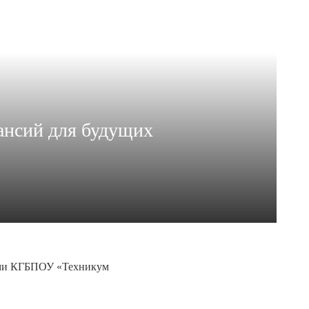
ансий для будущих
ами КГБПОУ «Техникум